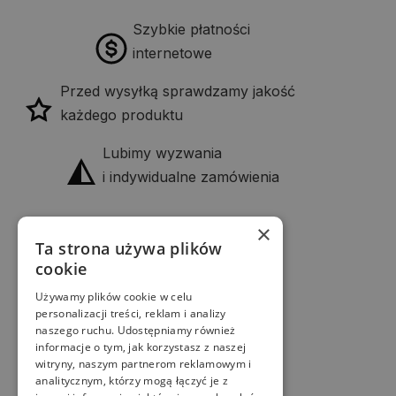
Szybkie płatności
internetowe
Przed wysyłką sprawdzamy jakość
każdego produktu
Lubimy wyzwania
i indywidualne zamówienia
×
Firma
Ta strona używa plików
KANDO Piotr Pyka
cookie
NIP: 645-232-63-12
Używamy plików cookie w celu
Kontakt
personalizacji treści, reklam i analizy
naszego ruchu. Udostępniamy również
biuro@w-deche.pl
informacje o tym, jak korzystasz z naszej
+48 501 338 481
witryny, naszym partnerom reklamowym i
analitycznym, którzy mogą łączyć je z
Adres