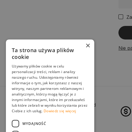
Za
×
Nie p
Ta strona używa plików
cookie
Używamy plików cookie w celu
personalizacji treści, reklam i analizy
naszego ruchu. Udostępniamy również
informacje o tym, jak korzystasz z naszej
witryny, naszym partnerom reklamowym i
analitycznym, którzy mogą łączyć je z
innymi informacjami, które im przekazałeś
Wybór dostawy z pośród
lub które zebrali w wyniku korzystania przez
Ciebie z ich usług.
Dowiedz się więcej
kilku przewoźników
WYDAJNOŚĆ