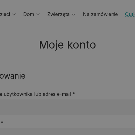
zieci
Toggle
Dom
Toggle
Zwierzęta
Toggle
Na zamówienie
Outl
menu
menu
menu
Moje konto
owanie
Wymagane
 użytkownika lub adres e-mail
*
Wymagane
o
*