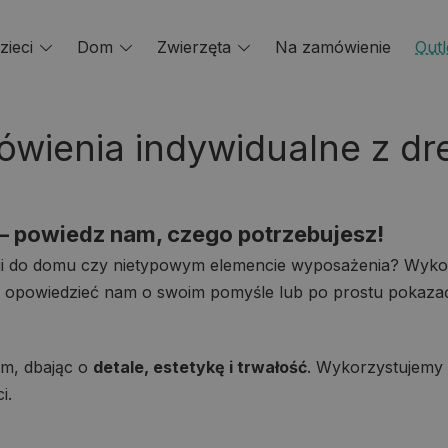
zieci
Toggle
Dom
Toggle
Zwierzęta
Toggle
Na zamówienie
Outl
menu
menu
menu
wienia indywidualne z d
– powiedz nam, czego potrzebujesz!
ji do domu czy nietypowym elemencie wyposażenia? Wyk
 opowiedzieć nam o swoim pomyśle lub po prostu pokazać z
em, dbając o
detale, estetykę i trwałość
. Wykorzystujemy 
i.