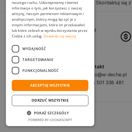
Chcesz zrealizować swój pomysł? Skontaktuj się z 
naszego ruchu. Udostępniamy również
informacje o tym, jak korzystasz z naszej
witryny, naszym partnerom reklamowym i
analitycznym, którzy mogą łączyć je z
innymi informacjami, które im przekazałeś
Wybór dostawy z pośród
lub które zebrali w wyniku korzystania przez
Ciebie z ich usług.
Dowiedz się więcej
kilku przewoźników
WYDAJNOŚĆ
TARGETOWANIE
Firma
Kontakt
FUNKCJONALNOŚĆ
KANDO Piotr Pyka
biuro@w-deche.pl
NIP: 645-232-63-12
+48 501 338 481
AKCEPTUJ WSZYSTKIE
ODRZUĆ WSZYSTKIE
POKAŻ SZCZEGÓŁY
POWERED BY COOKIESCRIPT