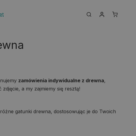
Moje konto
et
Search
rewna
onujemy
zamówienia indywidualne z drewna
,
djęcie, a my zajmiemy się resztą!
różne gatunki drewna, dostosowując je do Twoich