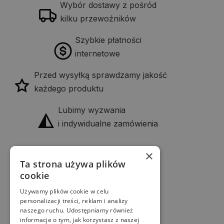
Wybór dostawy z pośród
kilku przewoźników
Szybkie płatności
internetowe
Przed wysyłką sprawdzamy jakość
każdego produktu
Lubimy wyzwania
i indywidualne zamówienia
×
Firma
Ta strona używa plików
KANDO Piotr Pyka
cookie
NIP: 645-232-63-12
Używamy plików cookie w celu
Kontakt
personalizacji treści, reklam i analizy
naszego ruchu. Udostępniamy również
biuro@w-deche.pl
informacje o tym, jak korzystasz z naszej