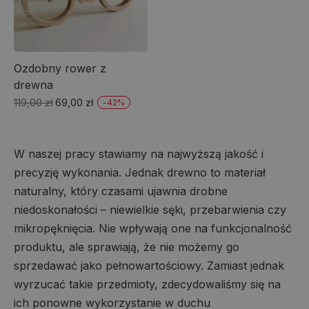
Ozdobny rower z
drewna
Pierwotna
Aktualna
119,00
zł
69,00
zł
-
42
%
cena
cena
wynosiła:
wynosi:
119,00 zł.
69,00 zł.
W naszej pracy stawiamy na najwyższą jakość i
precyzję wykonania. Jednak drewno to materiał
naturalny, który czasami ujawnia drobne
niedoskonałości – niewielkie sęki, przebarwienia czy
mikropęknięcia. Nie wpływają one na funkcjonalność
produktu, ale sprawiają, że nie możemy go
sprzedawać jako pełnowartościowy. Zamiast jednak
wyrzucać takie przedmioty, zdecydowaliśmy się na
ich ponowne wykorzystanie w duchu