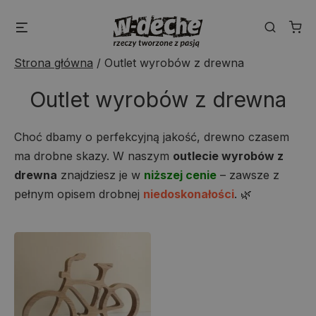
Skip
Menu
Search
to
content
Strona główna
/
Outlet wyrobów z drewna
Outlet wyrobów z drewna
Choć dbamy o perfekcyjną jakość, drewno czasem
ma drobne skazy. W naszym
outlecie wyrobów z
drewna
znajdziesz je w
niższej cenie
– zawsze z
pełnym opisem drobnej
niedoskonałości
. 🌿