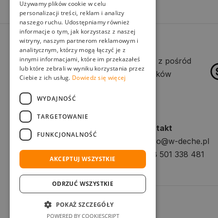
Używamy plików cookie w celu
personalizacji treści, reklam i analizy
naszego ruchu. Udostępniamy również
informacje o tym, jak korzystasz z naszej
witryny, naszym partnerom reklamowym i
analitycznym, którzy mogą łączyć je z
innymi informacjami, które im przekazałeś
Wybór dostawy z pośród
lub które zebrali w wyniku korzystania przez
kilku przewoźników
Ciebie z ich usług.
Dowiedz się więcej
WYDAJNOŚĆ
TARGETOWANIE
Firma
Kontakt
FUNKCJONALNOŚĆ
KANDO Piotr Pyka
biuro@w-deche.pl
NIP: 645-232-63-12
+48 501 338 481
AKCEPTUJ WSZYSTKIE
ODRZUĆ WSZYSTKIE
POKAŻ SZCZEGÓŁY
POWERED BY COOKIESCRIPT