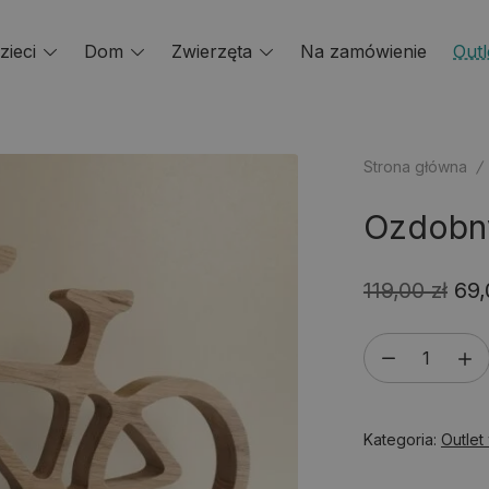
zieci
Toggle
Dom
Toggle
Zwierzęta
Toggle
Na zamówienie
Outl
menu
menu
menu
Strona główna
/
Ozdobny
Pie
119,00
zł
69
ce
ilość
wyn
Ozdobny
119
rower
Kategoria:
Outle
z
drewna