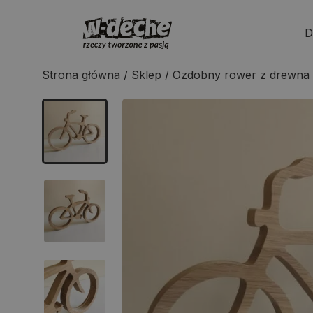
Skip
to
D
content
Strona główna
/
Sklep
/
Ozdobny rower z drewna