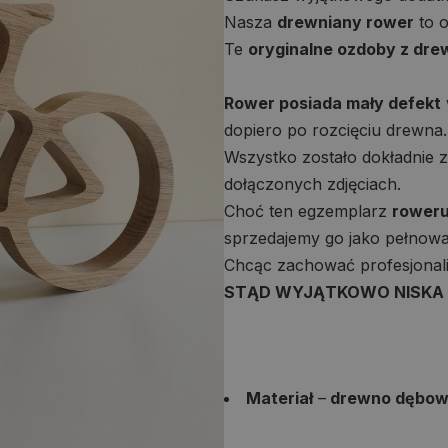
Nasza
drewniany rower
to o
Te
oryginalne ozdoby z dr
Rower posiada mały defekt
dopiero po rozcięciu drewna.
Wszystko zostało dokładnie 
dołączonych zdjęciach.
Choć ten egzemplarz
rower
sprzedajemy go jako pełnowa
Chcąc zachować profesjonali
STĄD WYJĄTKOWO NISKA C
Materiał
–
drewno dębo