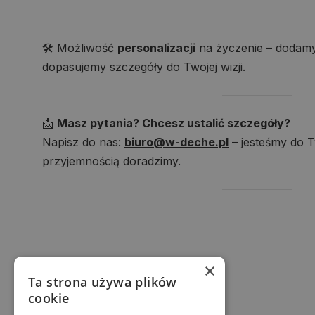
🛠️ Możliwość
personalizacji
na życzenie – dodamy
dopasujemy szczegóły do Twojej wizji.
📩
Masz pytania? Chcesz ustalić szczegóły?
Napisz do nas:
biuro@w-deche.pl
– jesteśmy do Tw
przyjemnością doradzimy.
×
Ta strona używa plików
cookie