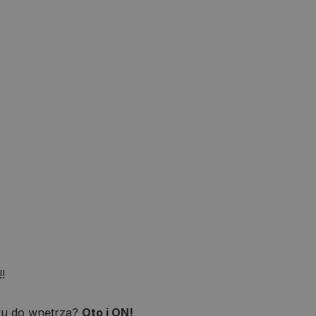
!!
ku do wnętrza?
Oto i ON!