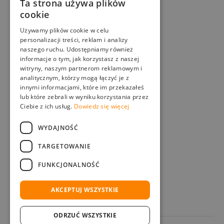
Firma
Ta strona używa plików
KANDO Piotr Pyka
cookie
NIP: 645-232-63-12
Używamy plików cookie w celu
Kontakt
personalizacji treści, reklam i analizy
naszego ruchu. Udostępniamy również
biuro@w-deche.pl
informacje o tym, jak korzystasz z naszej
+48 501 338 481
witryny, naszym partnerom reklamowym i
analitycznym, którzy mogą łączyć je z
Adres
innymi informacjami, które im przekazałeś
ul. Nakielska 42/44,
lub które zebrali w wyniku korzystania przez
Ciebie z ich usług.
Dowiedz się więcej
42-600 Tarnowskie Góry
Na zamówienie
WYDAJNOŚĆ
Outlet wyrobów z drewna
TARGETOWANIE
Koszyk
Regulamin sklepu
FUNKCJONALNOŚĆ
Polityka prywatności
Moje konto
AKCEPTUJ WSZYSTKIE
ODRZUĆ WSZYSTKIE