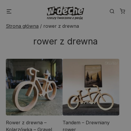
Skip
Menu
Search
to
content
Strona główna
/
rower z drewna
rower z drewna
Rower z drewna –
Tandem – Drewniany
Kolarzówka – Gravel
rower